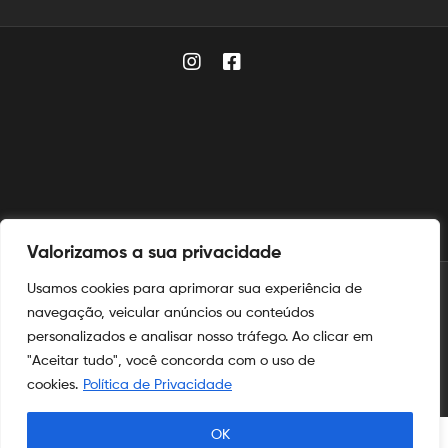
Valorizamos a sua privacidade
Usamos cookies para aprimorar sua experiência de
© 2025
Aymoré Fogos
navegação, veicular anúncios ou conteúdos
personalizados e analisar nosso tráfego. Ao clicar em
Aymoré Fogos
e
Aymoré Armas
são marcas registradas no
INPI
"Aceitar tudo", você concorda com o uso de
nos termos das leis de propriedade intelectual e industrial.
cookies.
Política de Privacidade
OK