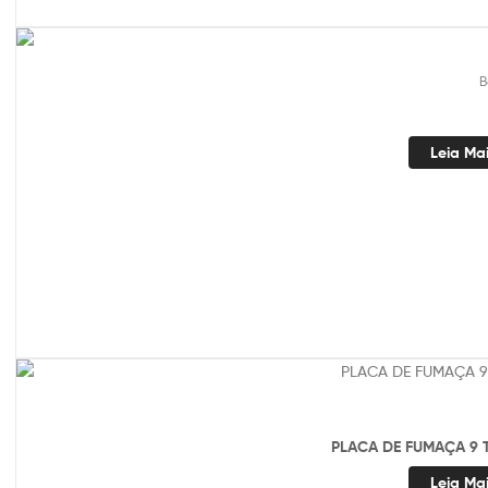
B
Leia Ma
PLACA DE FUMAÇA 9 
Leia Ma