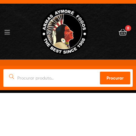
0
Procurar