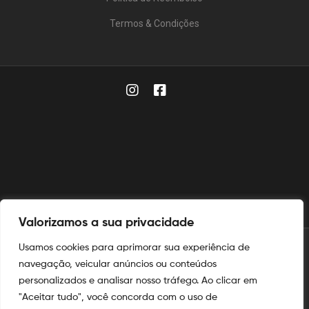
Termos & Condições
Valorizamos a sua privacidade
Usamos cookies para aprimorar sua experiência de
© 2025
Aymoré Fogos
navegação, veicular anúncios ou conteúdos
personalizados e analisar nosso tráfego. Ao clicar em
Aymoré Fogos
e
Aymoré Armas
são marcas registradas no
INPI
"Aceitar tudo", você concorda com o uso de
nos termos das leis de propriedade intelectual e industrial.