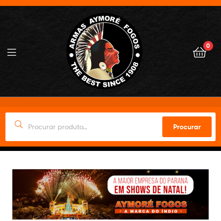
0
Procurar