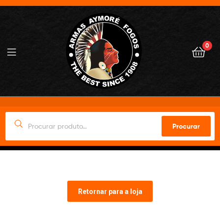
0
Procurar
Retornar para a loja