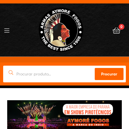
0
Procurar