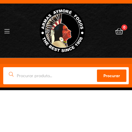
0
Procurar