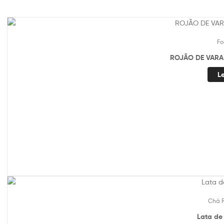
Fo
L
Chá 
Lata de