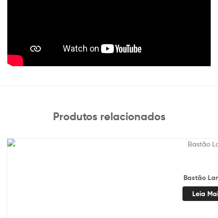
Produtos relacionados
Bastão La
Leia Ma