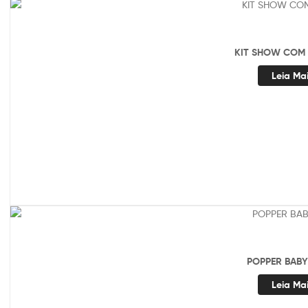
KIT SHOW COM 
Leia Ma
POPPER BABY
Leia Ma