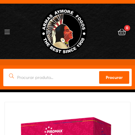
0
Procurar