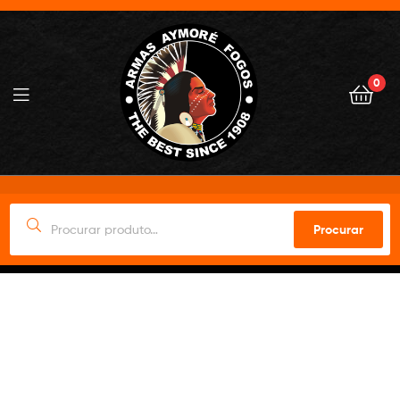
0
Procurar