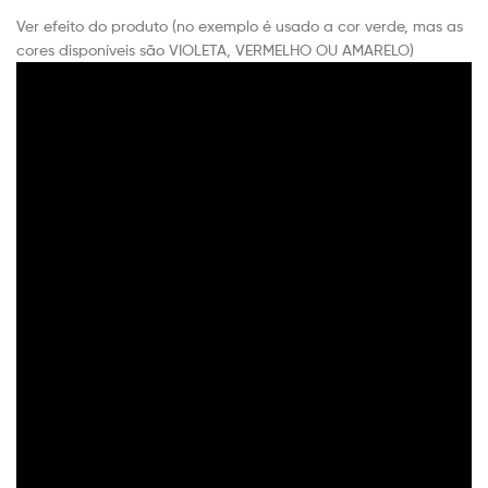
Ver efeito do produto (no exemplo é usado a cor verde, mas as
cores disponíveis são VIOLETA, VERMELHO OU AMARELO)