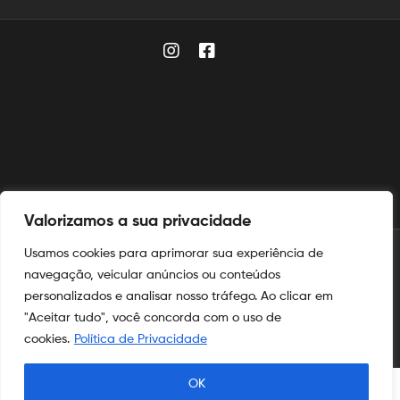
Valorizamos a sua privacidade
Usamos cookies para aprimorar sua experiência de
© 2025
Aymoré Fogos
navegação, veicular anúncios ou conteúdos
personalizados e analisar nosso tráfego. Ao clicar em
Aymoré Fogos
e
Aymoré Armas
são marcas registradas no
INPI
"Aceitar tudo", você concorda com o uso de
nos termos das leis de propriedade intelectual e industrial.
cookies.
Política de Privacidade
OK