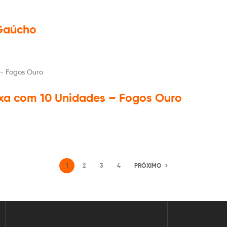
Gaúcho
ixa com 10 Unidades – Fogos Ouro
1
2
3
4
PRÓXIMO