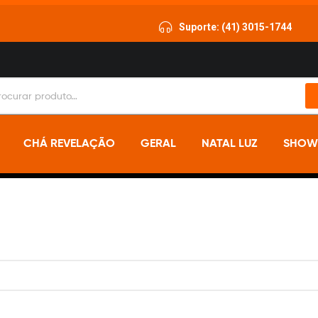
Suporte: (41) 3015-1744
CHÁ REVELAÇÃO
GERAL
NATAL LUZ
SHOWS