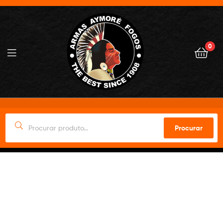
0
Procurar