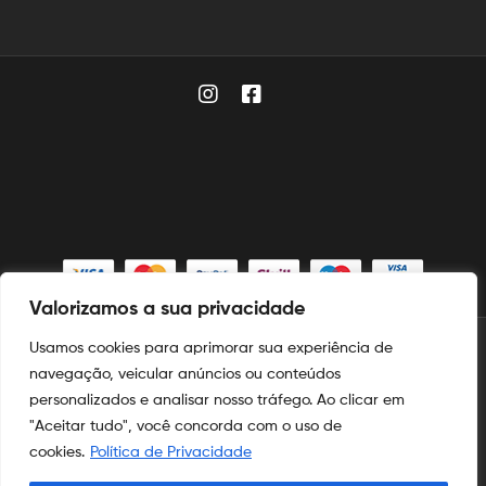
Valorizamos a sua privacidade
Usamos cookies para aprimorar sua experiência de
© 2025
Aymoré Fogos
navegação, veicular anúncios ou conteúdos
personalizados e analisar nosso tráfego. Ao clicar em
Aymoré Fogos
e
Aymoré Armas
são marcas registradas no
INPI
"Aceitar tudo", você concorda com o uso de
nos termos das leis de propriedade intelectual e industrial.
cookies.
Política de Privacidade