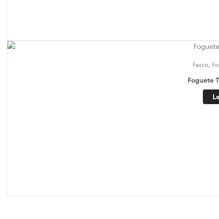
,
Festa
Fo
Foguete T
L