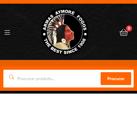
0
Procurar