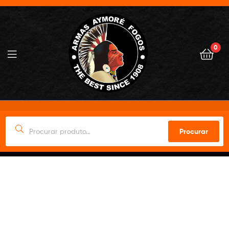
0
Procurar