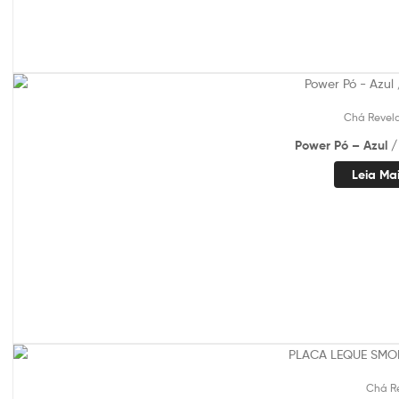
Chá Revel
Power Pó – Azul 
Leia Ma
Chá R