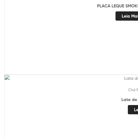
PLACA LEQUE SMOK
Leia Ma
Chá 
Lata de
L