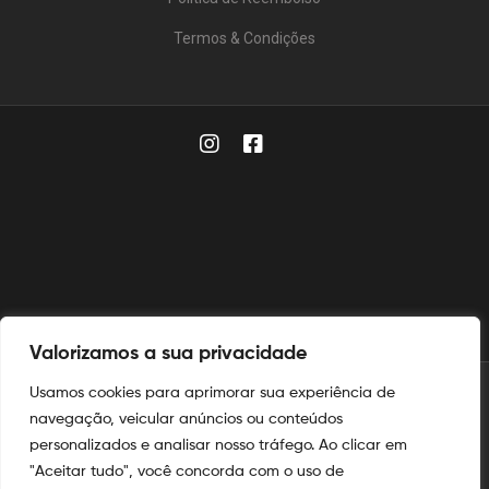
Termos & Condições
Valorizamos a sua privacidade
Usamos cookies para aprimorar sua experiência de
© 2025
Aymoré Fogos
navegação, veicular anúncios ou conteúdos
personalizados e analisar nosso tráfego. Ao clicar em
Aymoré Fogos
e
Aymoré Armas
são marcas registradas no
INPI
"Aceitar tudo", você concorda com o uso de
nos termos das leis de propriedade intelectual e industrial.