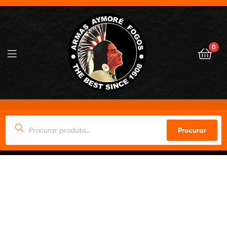
0
Procurar