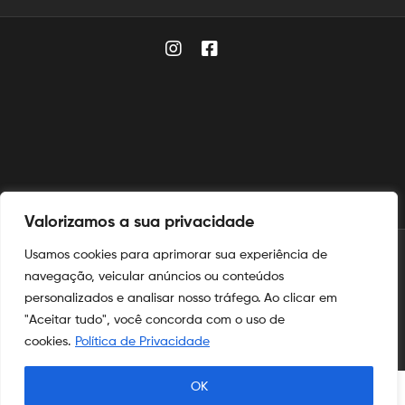
Valorizamos a sua privacidade
Usamos cookies para aprimorar sua experiência de
© 2025
Aymoré Fogos
navegação, veicular anúncios ou conteúdos
personalizados e analisar nosso tráfego. Ao clicar em
Aymoré Fogos
e
Aymoré Armas
são marcas registradas no
INPI
"Aceitar tudo", você concorda com o uso de
nos termos das leis de propriedade intelectual e industrial.
cookies.
Política de Privacidade
OK