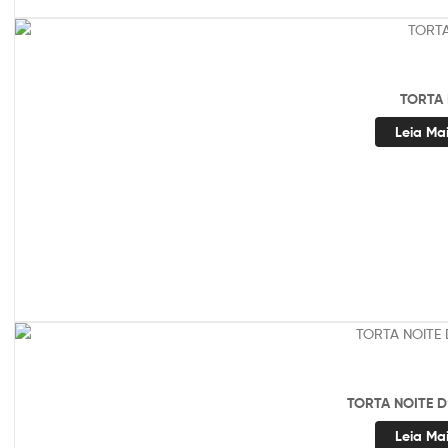
TORTA 
Leia Ma
TORTA NOITE 
Leia Ma