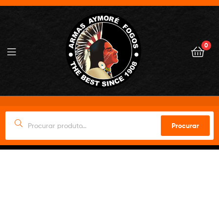
0
Procurar