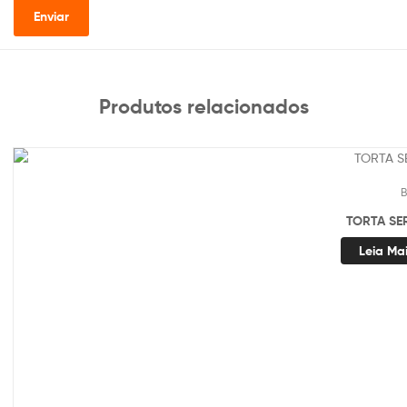
Produtos relacionados
B
TORTA SE
Leia Ma