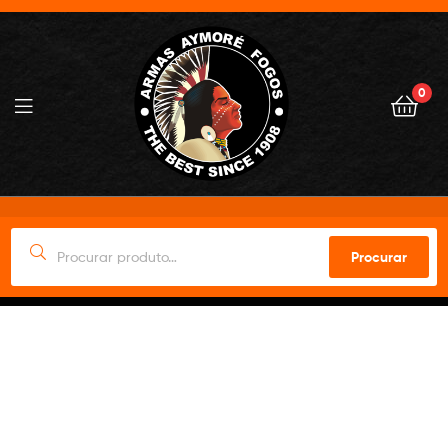
0
Procurar