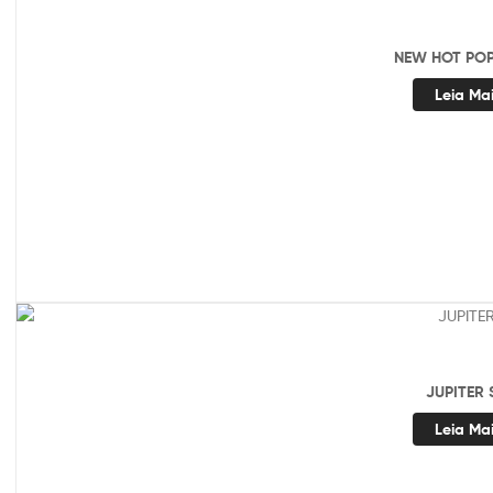
NEW HOT PO
Leia Ma
JUPITER 
Leia Ma