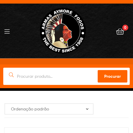
0
Procurar