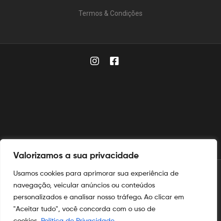
Termos & Condições
Valorizamos a sua privacidade
Usamos cookies para aprimorar sua experiência de
© 2025
Aymoré Fogos
navegação, veicular anúncios ou conteúdos
personalizados e analisar nosso tráfego. Ao clicar em
Aymoré Fogos
e
Aymoré Armas
são marcas registradas no
INPI
"Aceitar tudo", você concorda com o uso de
nos termos das leis de propriedade intelectual e industrial.
cookies.
Política de Privacidade