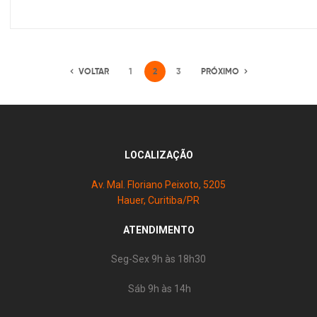
VOLTAR
1
2
3
PRÓXIMO
LOCALIZAÇÃO
Av. Mal. Floriano Peixoto, 5205
Hauer, Curitiba/PR
ATENDIMENTO
Seg-Sex 9h às 18h30
Sáb 9h às 14h