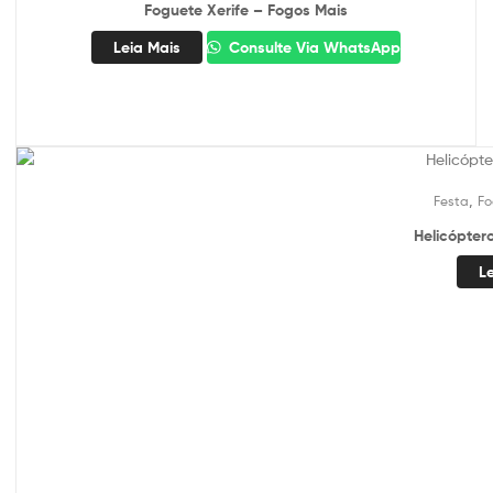
Foguete Xerife – Fogos Mais
Leia Mais
Consulte Via WhatsApp
,
Festa
Fo
Helicópter
L