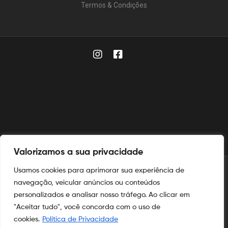
Termos & Condições
Valorizamos a sua privacidade
Usamos cookies para aprimorar sua experiência de
© 2025
Aymoré Fogos
navegação, veicular anúncios ou conteúdos
personalizados e analisar nosso tráfego. Ao clicar em
Aymoré Fogos
e
Aymoré Armas
são marcas registradas no
INPI
"Aceitar tudo", você concorda com o uso de
nos termos das leis de propriedade intelectual e industrial.
cookies.
Política de Privacidade