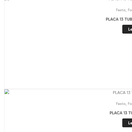
,
Festa
Fo
PLACA 13 TU
L
,
Festa
Fo
PLACA 13 T
L