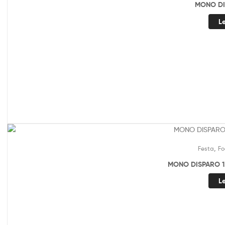
MONO DI
L
,
Festa
Fo
MONO DISPARO 1.
L