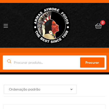
0
Procurar