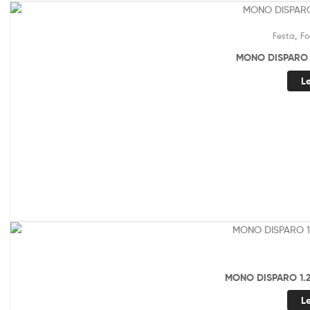
,
Festa
Fo
MONO DISPARO 
L
MONO DISPARO 1.
L