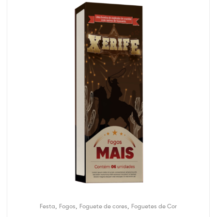
,
,
,
Festa
Fogos
Foguete de cores
Foguetes de Cor